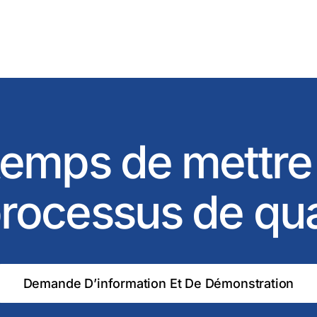
 temps de mettre
rocessus de qu
Demande D’information Et De Démonstration