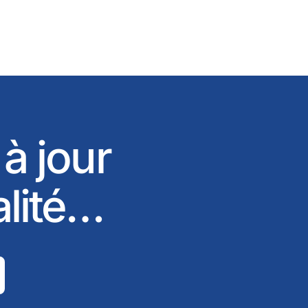
 à jour
alité…