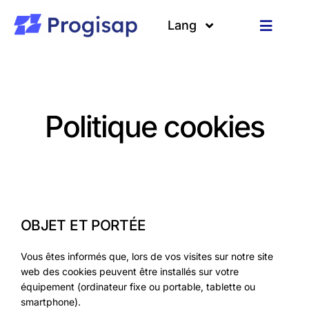
Passer
au
Lang
Toggle
contenu
Navigat
Solutions
Langues
A propos
Politique cookies
Clients
Ressources
OBJET ET PORTÉE
Vous êtes informés que, lors de vos visites sur notre site
web des cookies peuvent être installés sur votre
équipement (ordinateur fixe ou portable, tablette ou
smartphone).