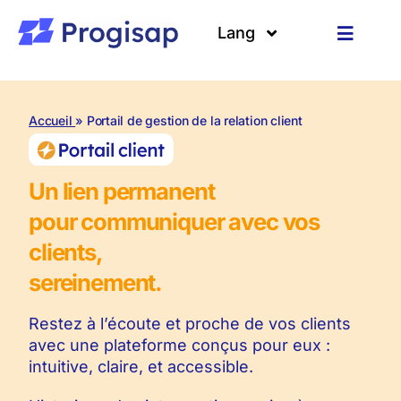
Passer
au
Lang
Toggle
contenu
Navigat
Solutions
Langues
Accueil
» Portail de gestion de la relation client
A propos
Un lien permanent
Clients
pour communiquer avec vos
Ressources
clients,
sereinement.
Restez à l’écoute et proche de vos clients
avec une plateforme conçus pour eux :
intuitive, claire, et accessible.