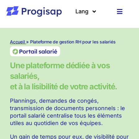
Passer
au
Lang
Toggle
contenu
Navigat
Solutions
Langues
Accueil
» Plateforme de gestion RH pour les salariés
A propos
Une plateforme dédiée à vos
Clients
salariés,
Ressources
et à la lisibilité de votre activité.
Plannings, demandes de congés,
transmission de documents personnels : le
portail salarié centralise tous les éléments
utiles au quotidien de vos équipes.
Un gain de temps pour eux, de visibilité pour