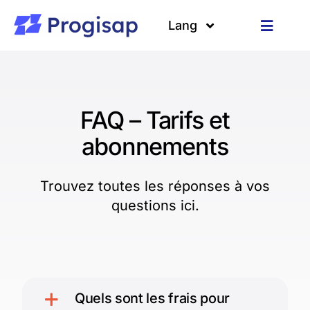
Passer
au
Lang
Toggle
contenu
Navigat
Solutions
Langues
A propos
FAQ – Tarifs et
abonnements
Clients
Trouvez toutes les réponses à vos
Ressources
questions ici.
Quels sont les frais pour