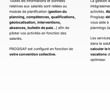
Toutes les informations et données
La gestion d
relatives aux salariés sont reliées au
intégralemen
module de planification (
gestion du
activités.
Ab
planning, compétences, qualifications,
Progisap
dé
géolocalisation, interventions,
vous aide à 
absences, bulletin de paie
…) afin de
plannings (
piloter vos activités en fonction des
Les service
salariés.
dans la solu
PROGISAP est configuré en fonction de
calculer le 
votre convention collective.
vacations
d
optimiser.