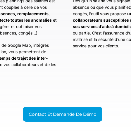
es plannings des salariés est
Dès qu’un salarié vous signale
t couplée à celle de vos
absence ou que vous planifie
sences, remplacements
,
congés, l’outil vous propose
u
tecte toutes les anomalies
et
collaborateurs susceptibles 
gérer et optimiser vos
ses services d’aide à domicil
absences, congés…).
ou partie. C’est l’assurance d’
maîtrisé et la sécurité d’une c
s de Google Map, intégrés
service pour vos clients.
tion, vous permettent de
temps de trajet des inter-
e vos collaborateurs et de les
Contact Et Demande De Démo