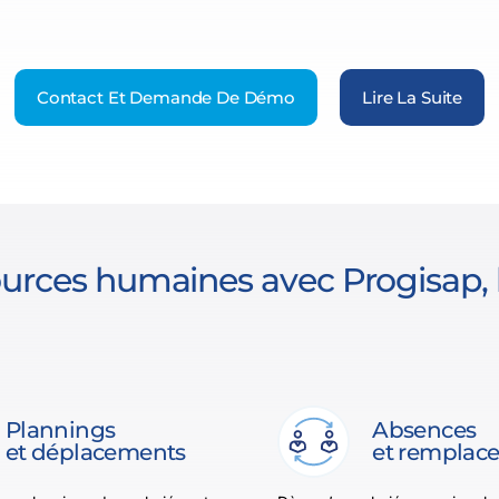
Contact Et Demande De Démo
Lire La Suite
urces humaines avec Progisap, l
Plannings
Absences
et déplacements
et remplac