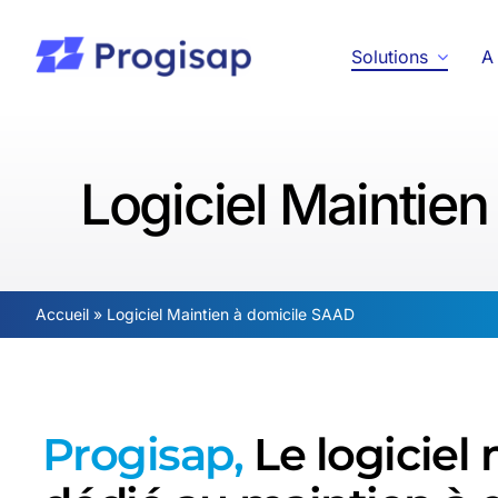
Passer
au
Solutions
A
contenu
Logiciel Maintie
Accueil
»
Logiciel Maintien à domicile SAAD
Progisap,
Le logiciel 