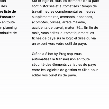
 son
Sur le logiciel, tous les éléments de la paie
z des
sont historisés et automatisés : temps de
ne liste de
travail, heures complémentaires, heures
d’assurer
supplémentaires, avenants, absences,
e
en toute
acomptes, primes, arrêts maladie,
un planning
accidents de travail, maternité… En fin de
ontinuité de
mois, vous éditez automatiquement les
fiches de paye sur le logiciel Silae ou via
un export vers votre outil de paye.
Grâce à Silae by Progisap vous
automatisez la transmission en toute
sécurité des éléments variables de paye
entre les logiciels de gestion et Silae pour
éditer vos bulletins de paye.