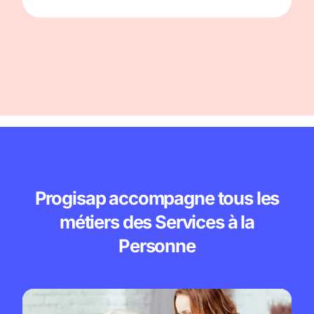
Yamina,
Directrice agence services à la
personne
Progisap accompagne tous les
métiers des Services à la
Personne