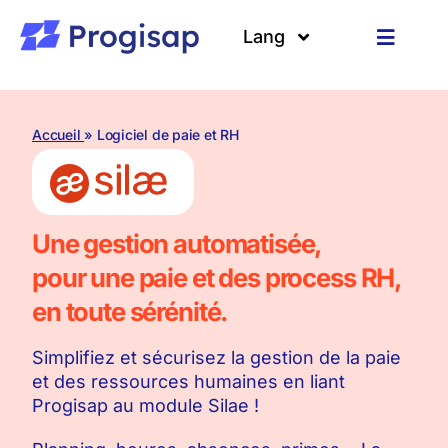
Passer
au
Lang
Toggle
contenu
Navigat
Solutions
Langues
Accueil
» Logiciel de paie et RH
A propos
Clients
Une gestion automatisée,
Ressources
pour une paie et des process RH,
en toute sérénité.
Simplifiez et sécurisez la gestion de la paie
et des ressources humaines en liant
Progisap au module Silae !