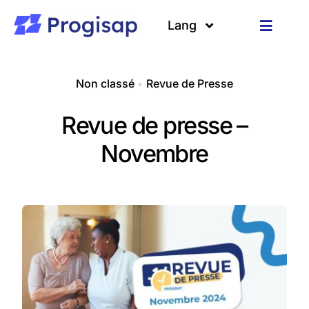
Passer
au
Lang
Toggle
contenu
Navigat
Solutions
Langues
Non classé
•
Revue de Presse
A propos
Revue de presse –
Clients
Novembre
Ressources