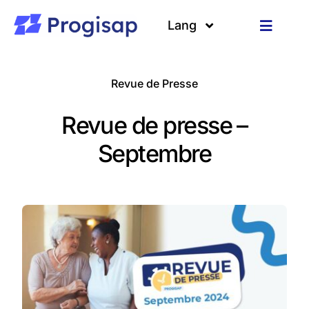
Passer
au
Lang
Toggle
contenu
Navigat
Solutions
Langues
Revue de Presse
A propos
Revue de presse –
Clients
Septembre
Ressources