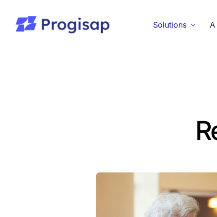
Passer
au
Solutions
A
contenu
R