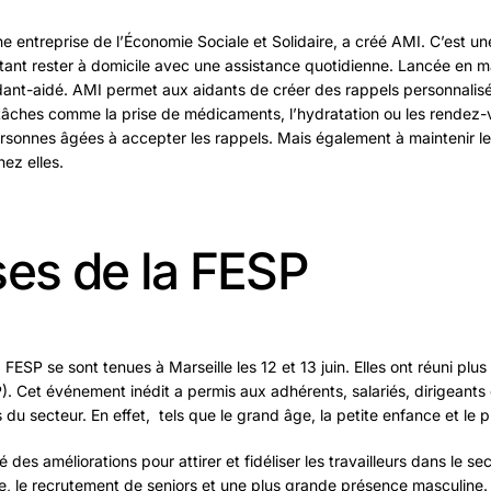
ne entreprise de l’Économie Sociale et Solidaire, a créé AMI. C’est u
ant rester à domicile avec une assistance quotidienne. Lancée en ma
dant-aidé. AMI permet aux aidants de créer des rappels personnalisés
 tâches comme la prise de médicaments, l’hydratation ou les rendez
ersonnes âgées à accepter les rappels. Mais également à maintenir l
hez elles.
ses de la FESP
 FESP se sont tenues à Marseille les 12 et 13 juin. Elles ont réuni pl
). Cet événement inédit a permis aux adhérents, salariés, dirigeants
du secteur. En effet, tels que le grand âge, la petite enfance et le p
 des améliorations pour attirer et fidéliser les travailleurs dans le s
e, le recrutement de seniors et une plus grande présence masculine. 