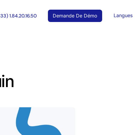
Langues
Demande De Démo
+33) 1.84.20.16.50
in