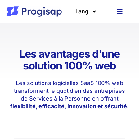
Passer
au
Lang
Toggle
contenu
Navigat
Solutions
Langues
A propos
Les avantages d’une
solution 100% web
Clients
Les solutions logicielles SaaS 100% web
Ressources
transforment le quotidien des entreprises
de Services à la Personne en offrant
flexibilité, efficacité, innovation et sécurité.