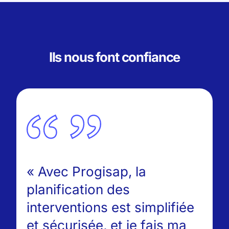
Ils nous font confiance
« Avec Progisap, la
« Progisap a donné
« Nous sommes trois
planification des
un vrai souffle à
personnes pour
interventions est simplifiée
notre activité »
gérer 35 salariés.
et sécurisée, et je fais ma