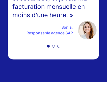
Sans Progisap, nous
facturation mensuelle en
ne pourrions pas
moins d’une heure. »
Karen Piaget,
Dirigeante associée, Ceka
nous occuper de nos
Services
Sonia,
200 clients. »
Responsable agence SAP
Antoine Bailly,
Président directeur général,
Dom'Vita