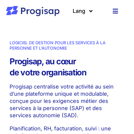
Passer
au
Lang
Toggle
contenu
Navigat
Solutions
Langues
LOGICIEL DE GESTION POUR LES SERVICES À LA
A propos
PERSONNE ET L’AUTONOMIE
Progisap, au cœur
Clients
de votre organisation
Ressources
Progisap centralise votre activité au sein
d’une plateforme unique et modulable,
conçue pour les exigences métier des
services à la personne (SAP) et des
services autonomie (SAD).
Planification, RH, facturation, suivi : une