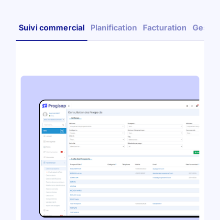
Suivi commercial
Planification
Facturation
Gestio