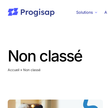
Passer
au
Solutions
A
contenu
Non classé
Accueil
»
Non classé