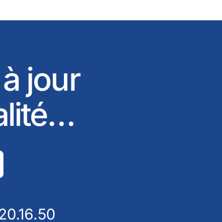
 à jour
alité…
20.16.50