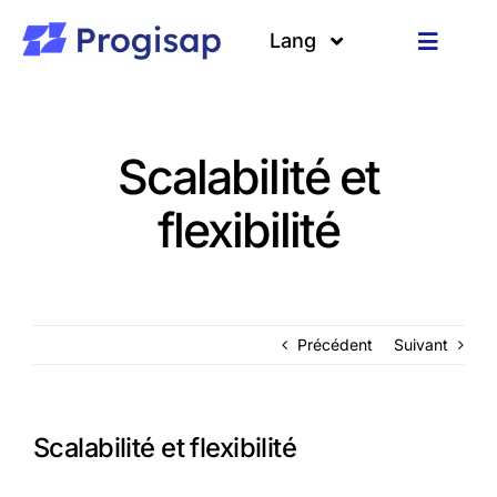
Passer
au
Lang
Toggle
contenu
Navigat
Solutions
Langues
Scalabilité et
A propos
flexibilité
Clients
Ressources
Précédent
Suivant
Scalabilité et flexibilité