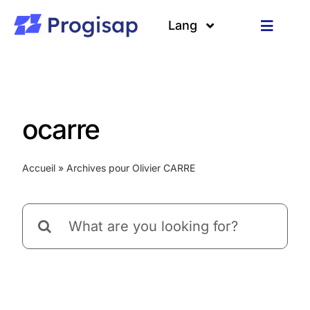
Passer
au
Lang
Toggle
contenu
Navigat
Solutions
Langues
A propos
ocarre
Clients
Accueil
»
Archives pour Olivier CARRE
Ressources
Rechercher: