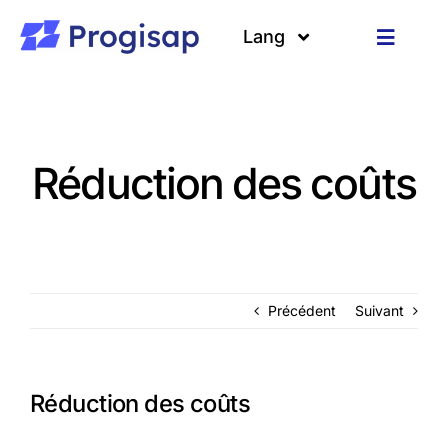
Passer
au
Lang
Toggle
contenu
Navigat
Solutions
Langues
A propos
Réduction des coûts
Clients
Ressources
Précédent
Suivant
Réduction des coûts