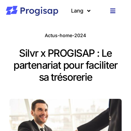
Passer
au
Lang
Toggle
contenu
Navigat
Solutions
Langues
Actus-home-2024
A propos
Silvr x PROGISAP : Le
Clients
partenariat pour faciliter
sa trésorerie
Ressources