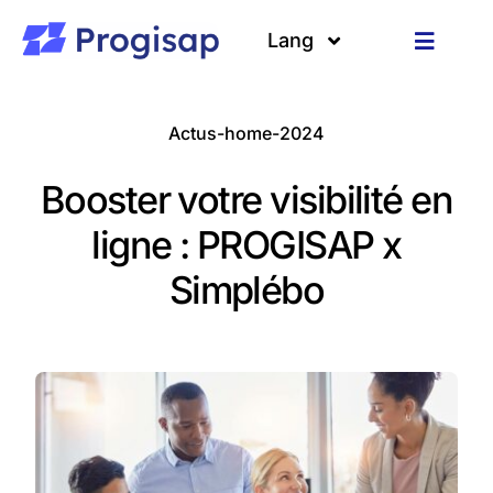
Passer
au
Lang
Toggle
contenu
Navigat
Solutions
Langues
Actus-home-2024
A propos
Booster votre visibilité en
Clients
ligne : PROGISAP x
Simplébo
Ressources