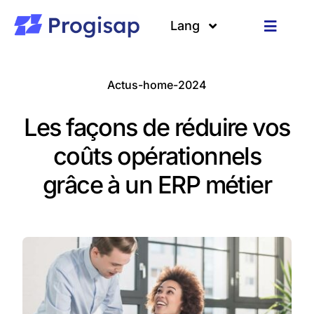
Passer
au
Lang
Toggle
contenu
Navigat
Solutions
Langues
Actus-home-2024
A propos
Les façons de réduire vos
Clients
coûts opérationnels
grâce à un ERP métier
Ressources