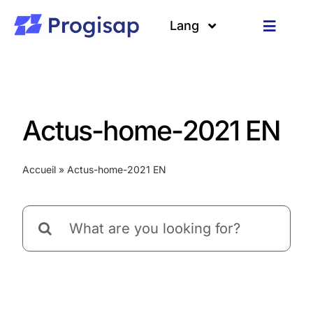
Passer
au
Lang
Toggle
contenu
Navigat
Solutions
Langues
A propos
Actus-home-2021 EN
Clients
Accueil
»
Actus-home-2021 EN
Ressources
Rechercher: