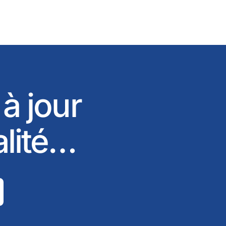
 à jour
alité…