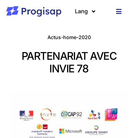
Passer
au
Lang
Toggle
contenu
Navigat
Solutions
Langues
Actus-home-2020
A propos
PARTENARIAT AVEC
Clients
INVIE 78
Ressources