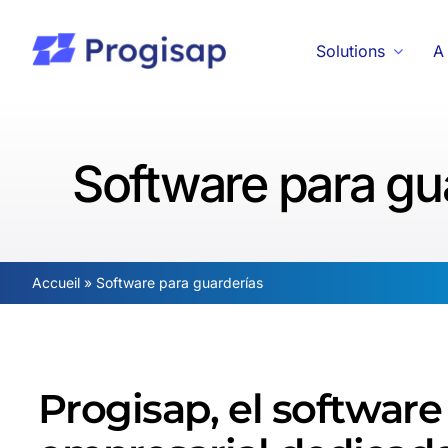
Passer
au
Solutions
A
contenu
Software para gu
Accueil
»
Software para guarderías
Progisap, el software