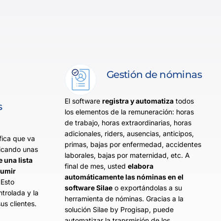
Gestión de nóminas
El software
registra y automatiza
todos
s
los elementos de la remuneración: horas
de trabajo, horas extraordinarias, horas
adicionales, riders, ausencias, anticipos,
fica que va
primas, bajas por enfermedad, accidentes
ficando unas
laborales, bajas por maternidad, etc. A
e una lista
final de mes, usted
elabora
sumir
automáticamente las nóminas en el
 Esto
software Silae
o exportándolas a su
ntrolada y la
herramienta de nóminas. Gracias a la
us clientes.
solución Silae by Progisap, puede
automatizar la transmisión de los