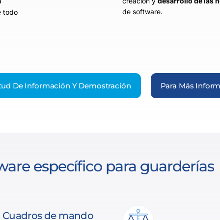
a
creación y
desarrollo de la
de software.
e todo
itud De Información Y Demostración
Para Más Infor
ware específico para guarderías
Cuadros de mando