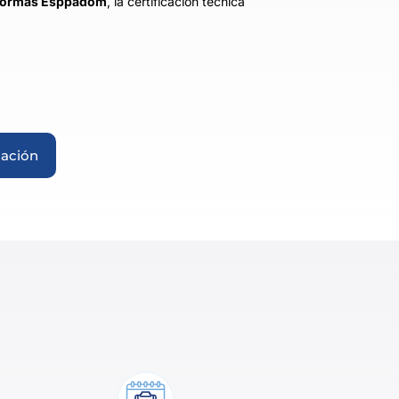
s normas Esppadom
, la certificación técnica
mación