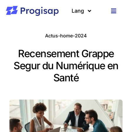
Passer
au
Lang
Toggle
contenu
Navigat
Solutions
Langues
Actus-home-2024
A propos
Recensement Grappe
Clients
Segur du Numérique en
Santé
Ressources