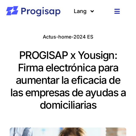
Passer
au
Lang
Toggle
contenu
Navigat
Solutions
Langues
Actus-home-2024 ES
A propos
PROGISAP x Yousign:
Clients
Firma electrónica para
aumentar la eficacia de
Ressources
las empresas de ayudas a
domiciliarias