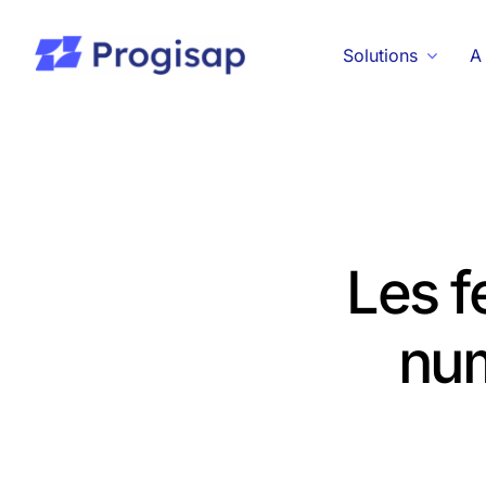
Passer
au
Solutions
A
contenu
Les f
num