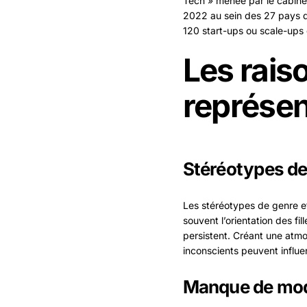
Tech » menée par le cabine
2022 au sein des 27 pays d
120 start-ups ou scale-ups 
Les rais
représen
Stéréotypes de 
Les stéréotypes de genre et
souvent l’orientation des fi
persistent. Créant une atmo
inconscients peuvent influ
Manque de mod