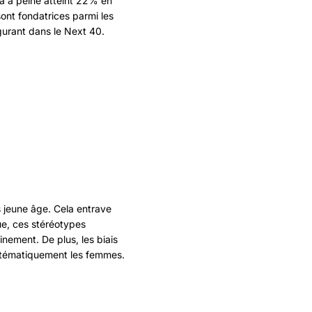
a à peine atteint 22% en
ont fondatrices parmi les
gurant dans le Next 40.
s jeune âge. Cela entrave
que, ces stéréotypes
nement. De plus, les biais
ystématiquement les femmes.