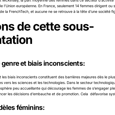
t McKinsey, la part moyenne des femmes dans ce secteur d’activité 
e l’Union européenne. En France, seulement 14 femmes dirigent ou s
de la FrenchTech, et aucune ne se retrouve à la tête d’une société fi
ons de cette sous-
tation
genre et biais inconscients:
 les biais inconscients constituent des barrières majeures dès le plu
lles vers les sciences et les technologies. Dans le secteur technologi
sphère peu accueillante qui décourage les femmes de s’engager plei
encer les décisions d’embauche et de promotion. Cela défavorise s
èles féminins: