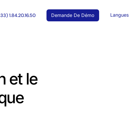
Langues
Demande De Démo
+33) 1.84.20.16.50
 et le
 que