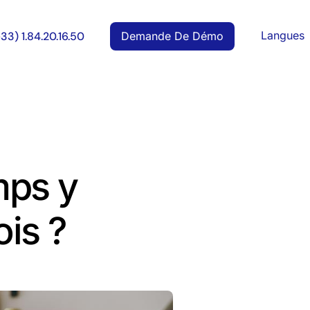
Langues
Demande De Démo
+33) 1.84.20.16.50
mps y
is ?