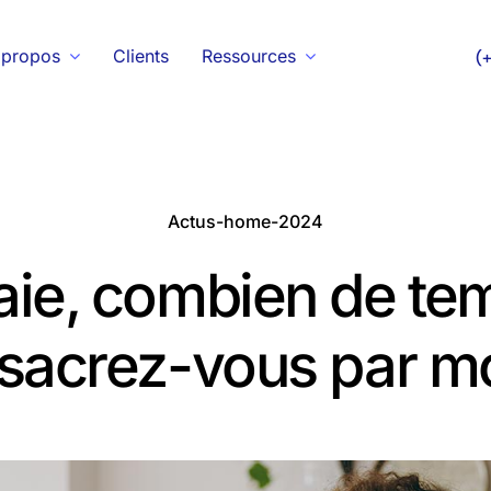
 propos
Clients
Ressources
(
Actus-home-2024
aie, combien de te
sacrez-vous par mo