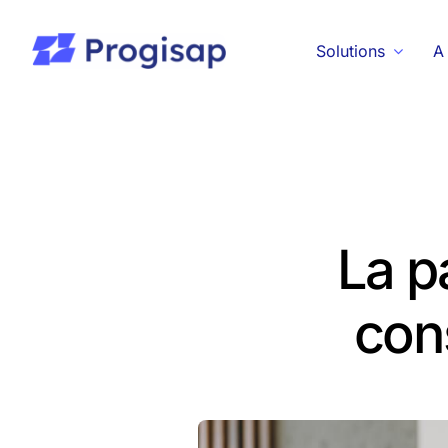
Passer
au
Solutions
A
contenu
La p
con