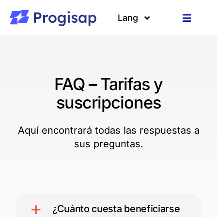
Passer
au
Lang
Toggle
contenu
Navigat
Solutions
Langues
A propos
FAQ – Tarifas y
suscripciones
Clients
Aquí encontrará todas las respuestas a
Ressources
sus preguntas.
¿Cuánto cuesta beneficiarse