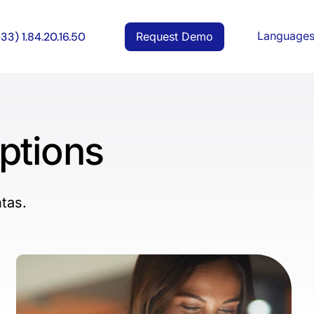
Language
Request Demo
+33) 1.84.20.16.50
iptions
tas.