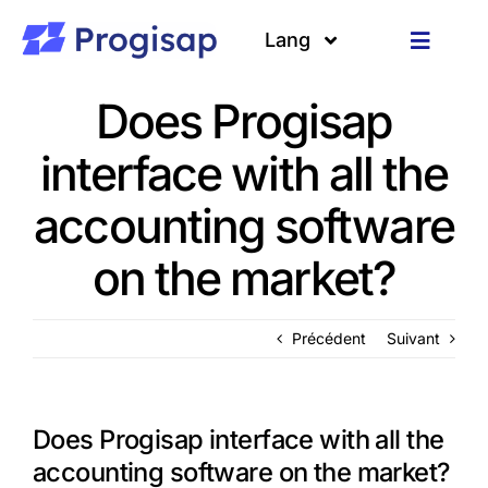
Passer
au
Lang
Toggle
contenu
Navigat
Solutions
Langues
Does Progisap
interface with all the
A propos
accounting software
Clients
on the market?
Ressources
Précédent
Suivant
Does Progisap interface with all the
accounting software on the market?