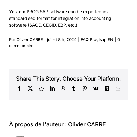
Yes, our PROGISAP software can be exported in a
standardised format for integration into accounting
software (SAGE, CEGID, EBP, etc.).
Par
Olivier CARRE
|
juillet 8th, 2024
|
FAQ Progisap EN
|
0
commentaire
Share This Story, Choose Your Platform!
Facebook
X
Reddit
LinkedIn
WhatsApp
Tumblr
Pinterest
Vk
Xing
Courriel
À propos de l'auteur :
Olivier CARRE