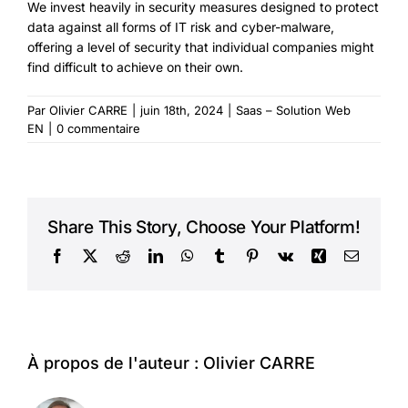
We invest heavily in security measures designed to protect
data against all forms of IT risk and cyber-malware,
offering a level of security that individual companies might
find difficult to achieve on their own.
Par
Olivier CARRE
|
juin 18th, 2024
|
Saas – Solution Web
EN
|
0 commentaire
Share This Story, Choose Your Platform!
Facebook
X
Reddit
LinkedIn
WhatsApp
Tumblr
Pinterest
Vk
Xing
Courriel
À propos de l'auteur :
Olivier CARRE