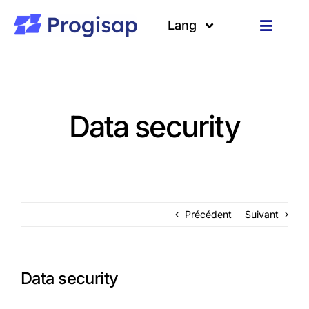
Passer
au
Lang
Toggle
contenu
Navigat
Solutions
Langues
A propos
Data security
Clients
Ressources
Précédent
Suivant
Data security