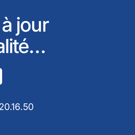
 à jour
alité…
20.16.50