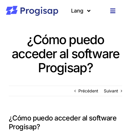
Passer
au
Lang
Toggle
contenu
Navigat
Solutions
Langues
¿Cómo puedo
A propos
acceder al software
Clients
Progisap?
Ressources
Précédent
Suivant
¿Cómo puedo acceder al software
Progisap?