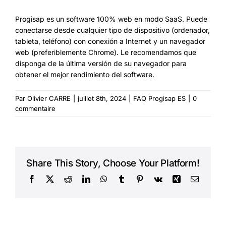
Progisap es un software 100% web en modo SaaS. Puede
conectarse desde cualquier tipo de dispositivo (ordenador,
tableta, teléfono) con conexión a Internet y un navegador
web (preferiblemente Chrome). Le recomendamos que
disponga de la última versión de su navegador para
obtener el mejor rendimiento del software.
Par
Olivier CARRE
|
juillet 8th, 2024
|
FAQ Progisap ES
|
0
commentaire
Share This Story, Choose Your Platform!
Facebook
X
Reddit
LinkedIn
WhatsApp
Tumblr
Pinterest
Vk
Xing
Courriel