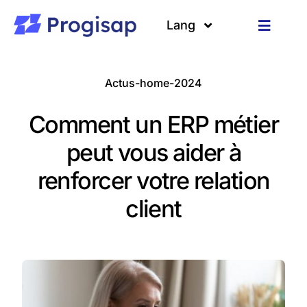
Passer
au
Lang
Toggle
contenu
Navigat
Solutions
Langues
Actus-home-2024
A propos
Comment un ERP métier
Clients
peut vous aider à
renforcer votre relation
Ressources
client