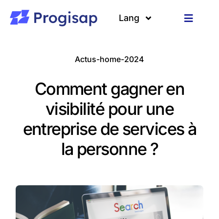
Passer
au
Lang
Toggle
contenu
Navigat
Solutions
Langues
Actus-home-2024
A propos
Comment gagner en
Clients
visibilité pour une
entreprise de services à
Ressources
la personne ?