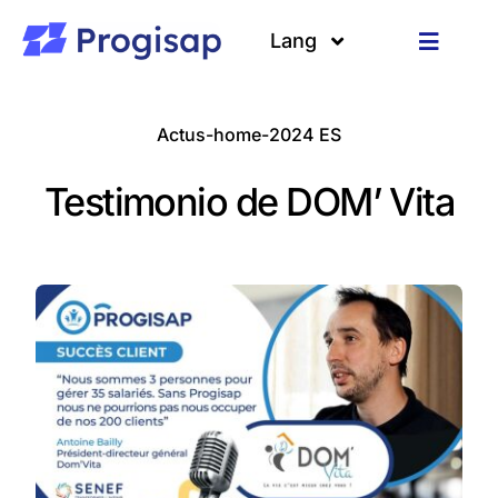
Passer
au
Lang
Toggle
contenu
Navigat
Solutions
Langues
Actus-home-2024 ES
A propos
Testimonio de DOM’ Vita
Clients
Ressources