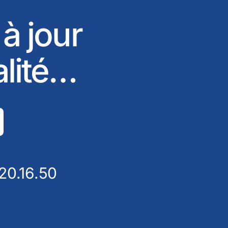
 à jour
alité…
20.16.50