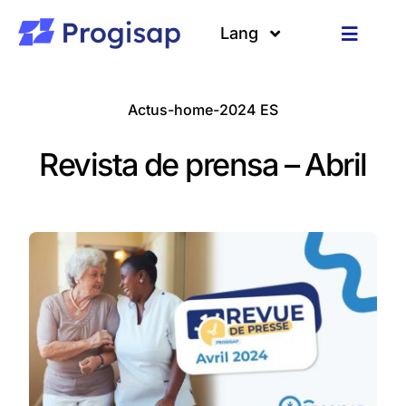
Passer
au
Lang
Toggle
contenu
Navigat
Solutions
Langues
Actus-home-2024 ES
A propos
Revista de prensa – Abril
Clients
Ressources