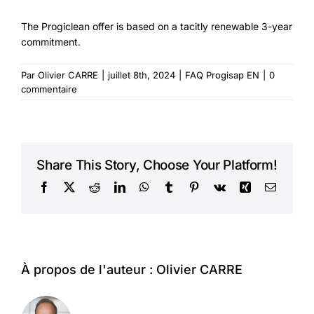
The Progiclean offer is based on a tacitly renewable 3-year
commitment.
Par
Olivier CARRE
|
juillet 8th, 2024
|
FAQ Progisap EN
|
0
commentaire
Share This Story, Choose Your Platform!
Facebook
X
Reddit
LinkedIn
WhatsApp
Tumblr
Pinterest
Vk
Xing
Courriel
À propos de l'auteur :
Olivier CARRE