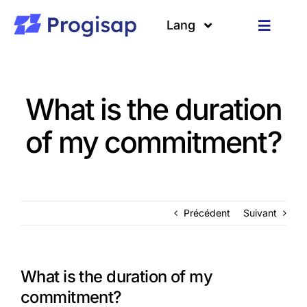
Passer
au
Lang
Toggle
contenu
Navigat
Solutions
Langues
What is the duration
A propos
of my commitment?
Clients
Ressources
Précédent
Suivant
What is the duration of my
commitment?