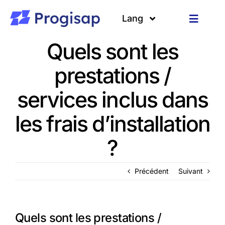
Passer
au
Lang
Toggle
contenu
Navigat
Quels sont les
Solutions
Langues
prestations /
A propos
services inclus dans
Clients
les frais d’installation
Ressources
?
Précédent
Suivant
Quels sont les prestations /