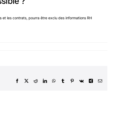
ssible ?
vis et les contrats, pourra être exclu des informations RH
Facebook
X
Reddit
LinkedIn
WhatsApp
Tumblr
Pinterest
Vk
Xing
Courrie