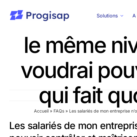
Passer
Les salariés
au
Solutions
A
contenu
le même niv
voudrai pouv
qui fait qu
Accueil
»
FAQs
»
Les salariés de mon entreprise n’on
Les salariés de mon entrepri