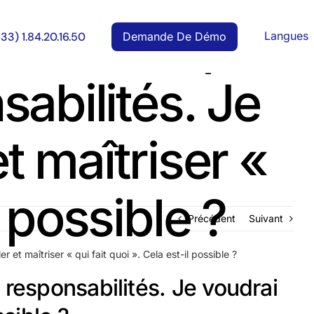
ise n’ont pas
Langues
Demande De Démo
+33) 1.84.20.16.50
abilités. Je
t maîtriser «
l possible ?
Précédent
Suivant
et maîtriser « qui fait quoi ». Cela est-il possible ?
responsabilités. Je voudrai