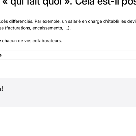
« qui fait quoi ». Cela est-il po
’accès différenciés. Par exemple, un salarié en charge d’établir les de
es (facturations, encaissements, …).
de chacun de vos collaborateurs.
e
!