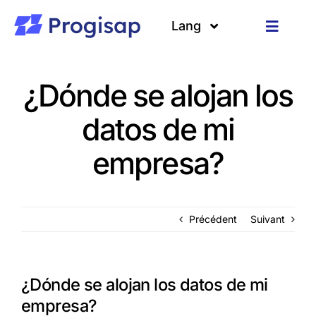
Passer
au
Lang
Toggle
contenu
Navigat
Solutions
Langues
¿Dónde se alojan los
A propos
datos de mi
Clients
empresa?
Ressources
Précédent
Suivant
¿Dónde se alojan los datos de mi
empresa?