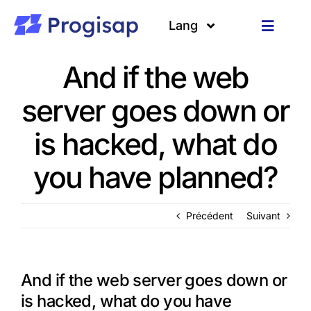
Passer
au
Lang
Toggle
contenu
Navigat
Solutions
Langues
And if the web
server goes down or
A propos
is hacked, what do
Clients
you have planned?
Ressources
Précédent
Suivant
And if the web server goes down or
is hacked, what do you have