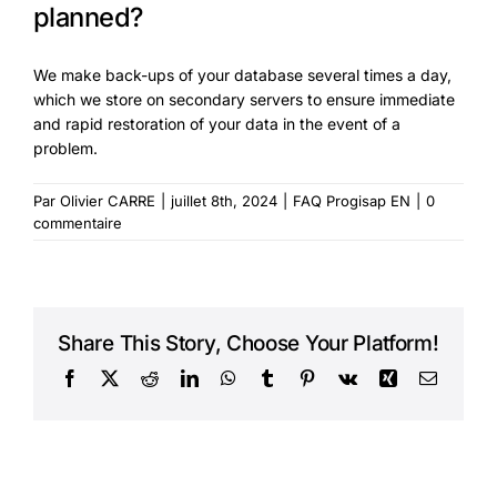
planned?
We make back-ups of your database several times a day,
which we store on secondary servers to ensure immediate
and rapid restoration of your data in the event of a
problem.
Par
Olivier CARRE
|
juillet 8th, 2024
|
FAQ Progisap EN
|
0
commentaire
Share This Story, Choose Your Platform!
Facebook
X
Reddit
LinkedIn
WhatsApp
Tumblr
Pinterest
Vk
Xing
Courriel