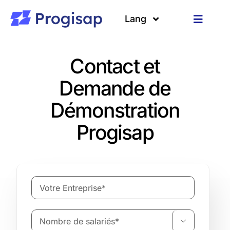
Passer
au
Lang
Toggle
contenu
Navigat
Solutions
Langues
Contact et
A propos
Demande de
Démonstration
Clients
Progisap
Ressources
