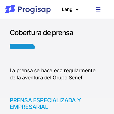
Passer
au
Lang
Toggle
contenu
Navigat
Solutions
Langues
Cobertura de prensa
A propos
Clients
Ressources
La prensa se hace eco regularmente
de la aventura del Grupo Senef.
PRENSA ESPECIALIZADA Y
EMPRESARIAL