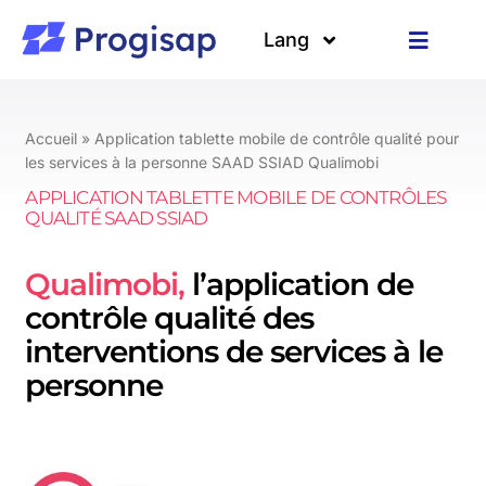
Passer
au
Lang
Toggle
contenu
Navigat
Solutions
Langues
Accueil
»
Application tablette mobile de contrôle qualité pour
A propos
les services à la personne SAAD SSIAD Qualimobi
APPLICATION TABLETTE MOBILE DE CONTRÔLES
QUALITÉ SAAD SSIAD
Clients
Qualimobi,
l’application de
Ressources
contrôle qualité des
interventions de services à le
personne