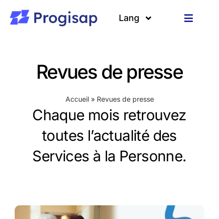
Passer
au
Lang
Toggle
contenu
Navigat
Solutions
Langues
Revues de presse
A propos
Accueil
»
Revues de presse
Clients
Chaque mois retrouvez
toutes l’actualité des
Ressources
Services à la Personne.