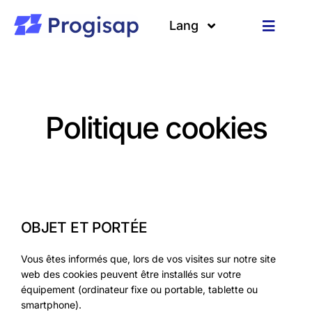
Passer
au
Lang
Toggle
contenu
Navigat
Solutions
Langues
A propos
Politique cookies
Clients
Ressources
OBJET ET PORTÉE
Vous êtes informés que, lors de vos visites sur notre site
web des cookies peuvent être installés sur votre
équipement (ordinateur fixe ou portable, tablette ou
smartphone).