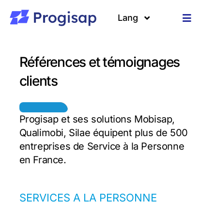
Passer
au
Lang
Toggle
contenu
Navigat
Solutions
Langues
Références et témoignages
A propos
clients
Clients
Progisap et ses solutions Mobisap,
Ressources
Qualimobi, Silae équipent plus de 500
entreprises de Service à la Personne
en France.
SERVICES A LA PERSONNE