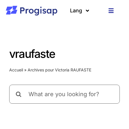
Passer
au
Lang
Toggle
contenu
Navigat
Solutions
Langues
A propos
vraufaste
Clients
Accueil
»
Archives pour Victoria RAUFASTE
Ressources
Rechercher: